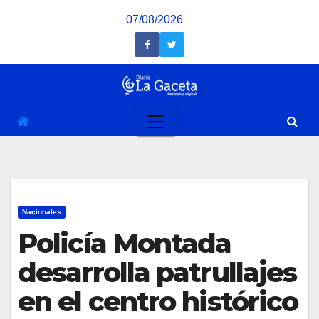
Saltar
07/08/2026
al
contenido
Nacionales
Policía Montada
desarrolla patrullajes
en el centro histórico