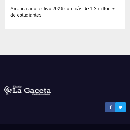
Arranca año lectivo 2026 con más de 1.2 millones
de estudiantes
Noticias La Gaceta
Noticias de El Salvador