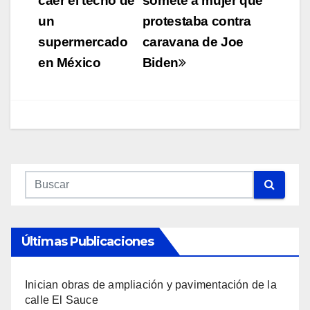
caer el techo de
somete a mujer que
entradas
un
protestaba contra
supermercado
caravana de Joe
en México
Biden
Últimas Publicaciones
Inician obras de ampliación y pavimentación de la
calle El Sauce