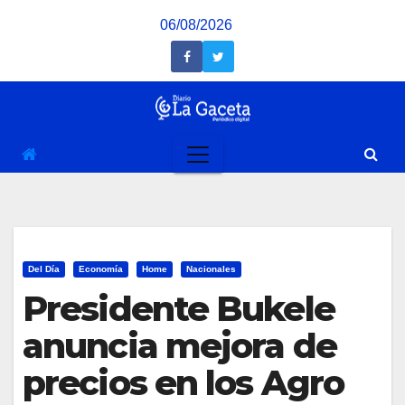
Saltar
06/08/2026
al
contenido
Del Día
Economía
Home
Nacionales
Presidente Bukele
anuncia mejora de
precios en los Agro