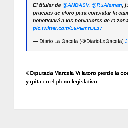
El titular de
@ANDASV
,
@RuAleman
, 
pruebas de cloro para constatar la ca
beneficiará a los pobladores de la zon
pic.twitter.com/L6PEmrOLz7
— Diario La Gaceta (@DiarioLaGaceta)
J
Navegación
Diputada Marcela Villatoro pierde la co
de
y grita en el pleno legislativo
entradas