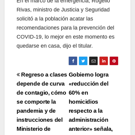
En el marco de la emergencia, Rogelio
Rivas, ministro de Justicia y Seguridad
solicitó a la población acatar las
recomendaciones para la prevención del
COVID-19, lo mejor en este momento es
quedarse en casa, dijo el titular.
Navegación
Regreso a clases
Gobierno logra
de
depende de curva
«reducción del
de contagio, cómo
60% en
entradas
se comporte la
homicidios
pandemia y de
respecto a la
instrucciones del
administración
Ministerio de
anterior» señala,