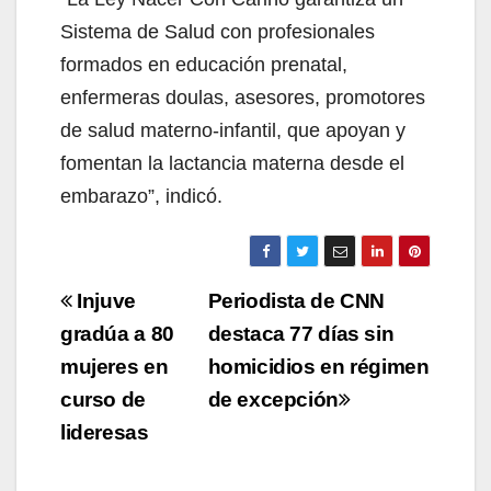
Sistema de Salud con profesionales
formados en educación prenatal,
enfermeras doulas, asesores, promotores
de salud materno-infantil, que apoyan y
fomentan la lactancia materna desde el
embarazo”, indicó.
Navegación
Injuve
Periodista de CNN
de
gradúa a 80
destaca 77 días sin
mujeres en
homicidios en régimen
entradas
curso de
de excepción
lideresas