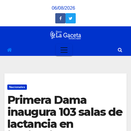
Saltar
06/08/2026
al
contenido
Nacionales
Primera Dama
inaugura 103 salas de
lactancia en