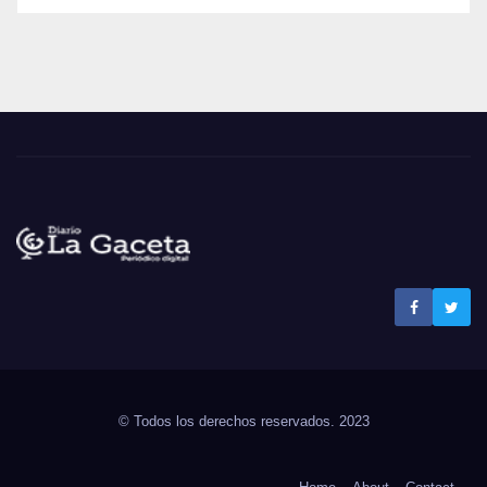
Noticias La Gaceta
Noticias de El Salvador
© Todos los derechos reservados. 2023