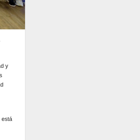
o
ad y
s
ad
 está