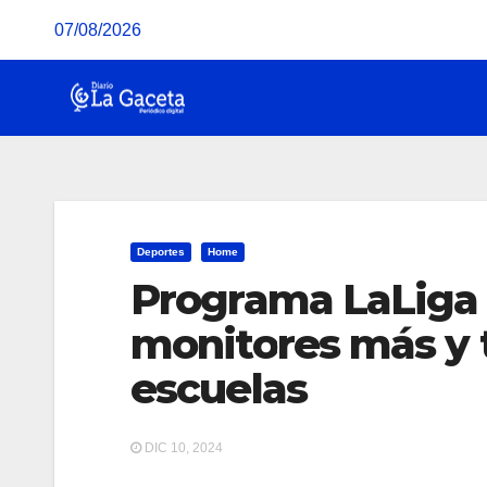
Saltar
07/08/2026
al
contenido
Deportes
Home
Programa LaLiga 
monitores más y
escuelas
DIC 10, 2024