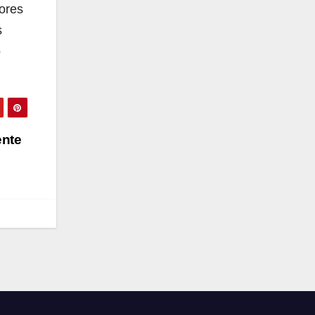
dores
s
o
ente