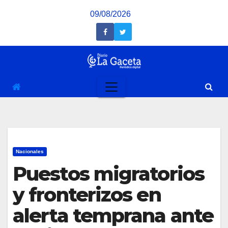
Saltar
09/08/2026
al
contenido
Nacionales
Puestos migratorios
y fronterizos en
alerta temprana ante