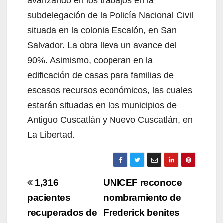
avanzando en los trabajos en la
subdelegación de la Policía Nacional Civil
situada en la colonia Escalón, en San
Salvador. La obra lleva un avance del
90%. Asimismo, cooperan en la
edificación de casas para familias de
escasos recursos económicos, las cuales
estarán situadas en los municipios de
Antiguo Cuscatlán y Nuevo Cuscatlán, en
La Libertad.
Navegación
1,316
UNICEF reconoce
de
pacientes
nombramiento de
recuperados de
Frederick benites
entradas