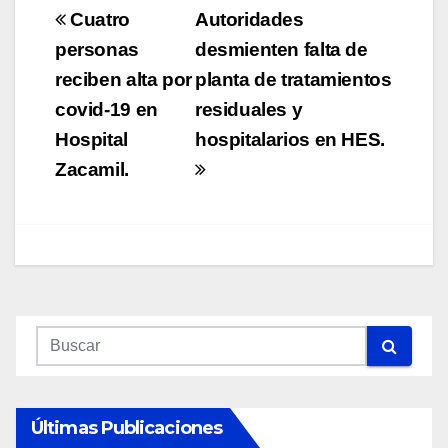
Navegación
Cuatro
Autoridades
de
personas
desmienten falta de
reciben alta por
planta de tratamientos
entradas
covid-19 en
residuales y
Hospital
hospitalarios en HES.
Zacamil.
Últimas Publicaciones