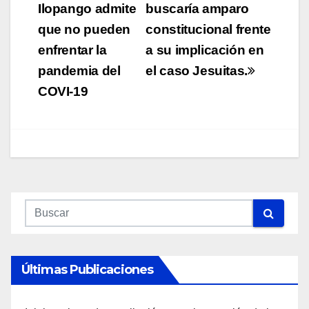
de
Ilopango admite
buscaría amparo
que no pueden
constitucional frente
entradas
enfrentar la
a su implicación en
pandemia del
el caso Jesuitas.
COVI-19
Últimas Publicaciones