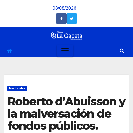
Saltar
08/08/2026
al
contenido
Nacionales
Roberto d’Abuisson y
la malversación de
fondos públicos.