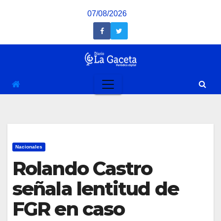
Saltar
07/08/2026
al
contenido
Nacionales
Rolando Castro
señala lentitud de
FGR en caso