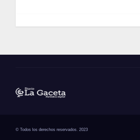
entradas
Noticias La Gaceta
Noticias de El Salvador
© Todos los derechos reservados. 2023