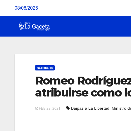
Saltar
08/08/2026
al
contenido
Nacionales
Romeo Rodríguez:
atribuirse como 
,
Baipás a La Libertad
Ministro d
FEB 22, 2021