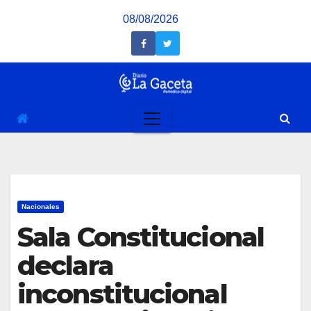
Saltar
08/08/2026
al
contenido
Nacionales
Sala Constitucional
declara
inconstitucional