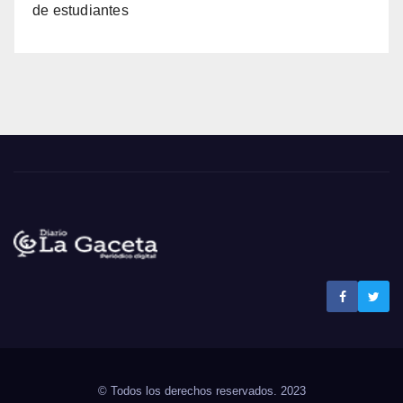
de estudiantes
Noticias La Gaceta
Noticias de El Salvador
© Todos los derechos reservados. 2023