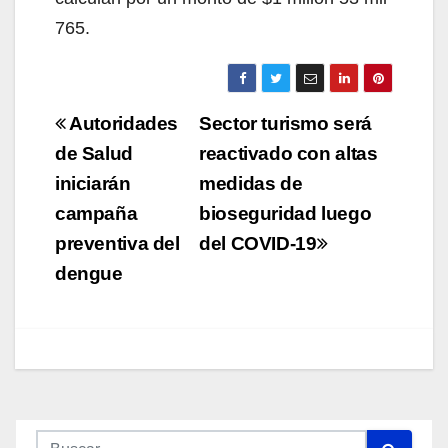
765.
Navegación
Autoridades
Sector turismo será
de
de Salud
reactivado con altas
iniciarán
medidas de
entradas
campaña
bioseguridad luego
preventiva del
del COVID-19
dengue