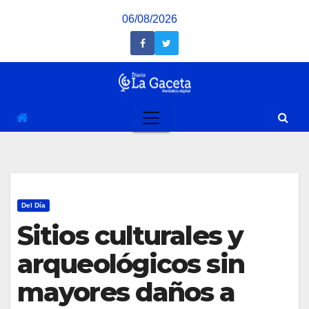
Saltar
06/08/2026
al
contenido
Del Día
Sitios culturales y
arqueológicos sin
mayores daños a