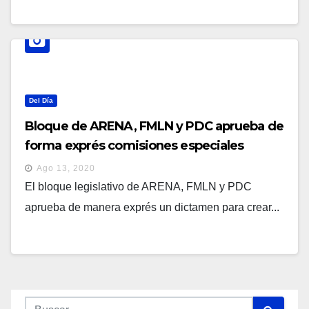
Del Día
Bloque de ARENA, FMLN y PDC aprueba de
forma exprés comisiones especiales
inútiles para desviar atención de temas
Ago 13, 2020
prioritarios
El bloque legislativo de ARENA, FMLN y PDC
aprueba de manera exprés un dictamen para crear...