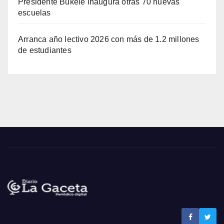
Presidente Bukele inaugura otras 70 nuevas
escuelas
Arranca año lectivo 2026 con más de 1.2 millones
de estudiantes
Noticias La Gaceta
Noticias de El Salvador