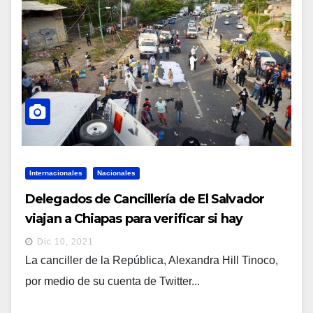
Internacionales
Nacionales
Delegados de Cancillería de El Salvador
viajan a Chiapas para verificar si hay
connacionales entre las víctimas
Dic 10, 2021
La canciller de la República, Alexandra Hill Tinoco,
por medio de su cuenta de Twitter...