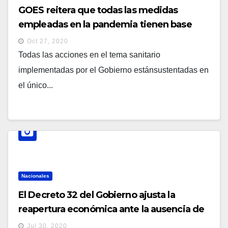
GOES reitera que todas las medidas
empleadas en la pandemia tienen base
legal en el Código de Salud.
Oct 27, 2020
Todas las acciones en el tema sanitario
implementadas por el Gobierno estánsustentadas en
el único...
Nacionales
El Decreto 32 del Gobierno ajusta la
reapertura económica ante la ausencia de
una ley por la Asamblea Legislativa
Jul 30, 2020