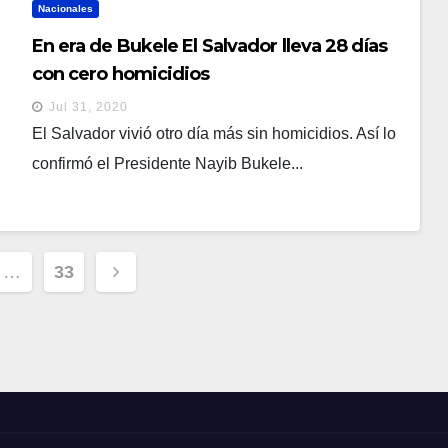
Nacionales
En era de Bukele El Salvador lleva 28 días
con cero homicidios
Jul 31, 2020
El Salvador vivió otro día más sin homicidios. Así lo
confirmó el Presidente Nayib Bukele...
ción
…
33
s