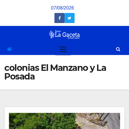
Saltar
07/08/2026
al
contenido
colonias El Manzano y La
Posada