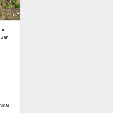
que
e San
minar