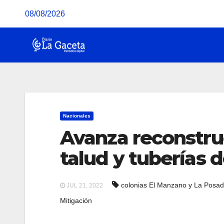
Saltar
08/08/2026
al
contenido
Nacionales
Avanza reconstru
talud y tuberías 
colonias El Manzano y La Posa
JUL 21, 2022
Mitigación