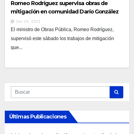
Romeo Rodríguez supervisa obras de
mitigación en comunidad Darío González
de Barrio San Jacinto
Jun 19, 2021
El ministro de Obras Pública, Romeo Rodríguez,
supervisó este sábado los trabajos de mitigación
que...
Últimas Publicaciones