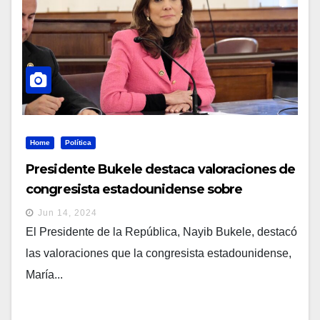
Home
Política
Presidente Bukele destaca valoraciones de
congresista estadounidense sobre
transformaciones en El Salvador
Jun 14, 2024
El Presidente de la República, Nayib Bukele, destacó
las valoraciones que la congresista estadounidense,
María...