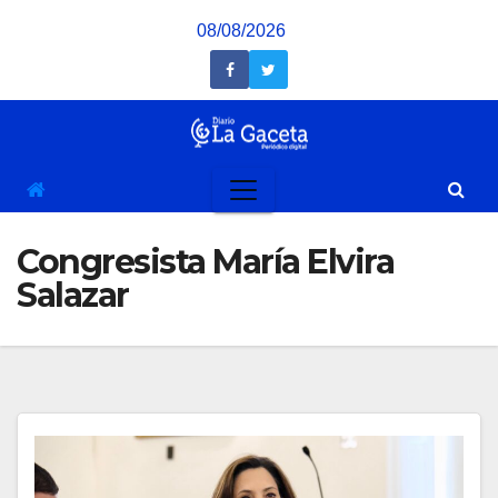
Saltar
08/08/2026
al
contenido
Congresista María Elvira
Salazar