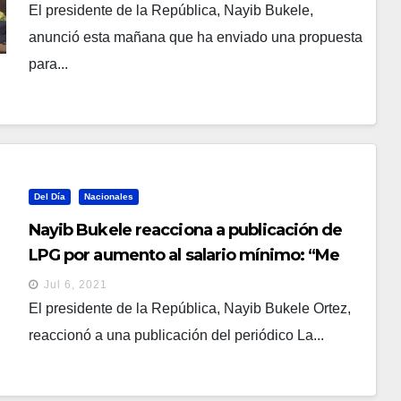
El presidente de la República, Nayib Bukele,
anunció esta mañana que ha enviado una propuesta
para...
Del Día
Nacionales
Nayib Bukele reacciona a publicación de
LPG por aumento al salario mínimo: “Me
alegra que ya estén aceptando la
Jul 6, 2021
necesidad de subirlo”
El presidente de la República, Nayib Bukele Ortez,
reaccionó a una publicación del periódico La...