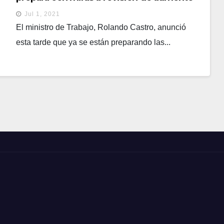
salarial del 20% anunciado por el
Jul 1, 2021
presidente
El ministro de Trabajo, Rolando Castro, anunció
esta tarde que ya se están preparando las...