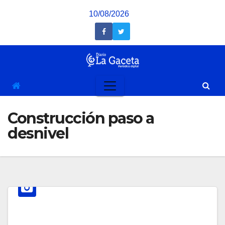
Saltar
10/08/2026
al
contenido
Construcción paso a
desnivel