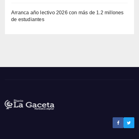
Arranca año lectivo 2026 con más de 1.2 millones
de estudiantes
Noticias La Gaceta
Noticias de El Salvador