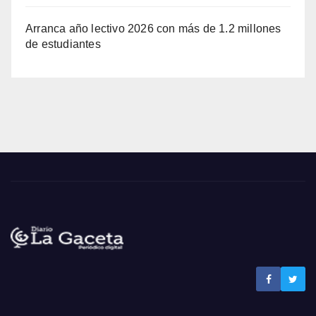
Arranca año lectivo 2026 con más de 1.2 millones
de estudiantes
Noticias La Gaceta
Noticias de El Salvador