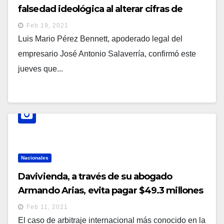
falsedad ideológica al alterar cifras de
estado financiero
Feb 19, 2021
Luis Mario Pérez Bennett, apoderado legal del
empresario José Antonio Salaverría, confirmó este
jueves que...
Nacionales
Davivienda, a través de su abogado
Armando Arias, evita pagar $49.3 millones
a José Antonio Salaverría
Feb 11, 2021
El caso de arbitraje internacional más conocido en la