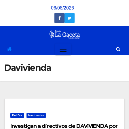
Saltar
06/08/2026
al
contenido
Davivienda
Del Día
Nacionales
Investigan a directivos de DAVIVIENDA por