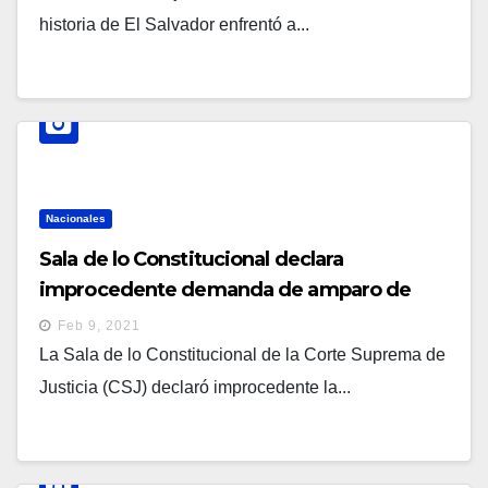
historia de El Salvador enfrentó a...
Nacionales
Sala de lo Constitucional declara
improcedente demanda de amparo de
Davivienda y ordena pago de $49.3
Feb 9, 2021
millones a José Antonio Salaverría
La Sala de lo Constitucional de la Corte Suprema de
Justicia (CSJ) declaró improcedente la...