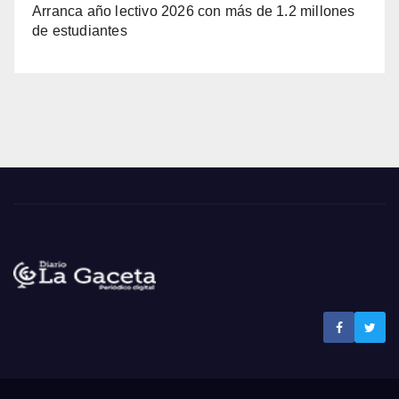
Arranca año lectivo 2026 con más de 1.2 millones
de estudiantes
Noticias La Gaceta
Noticias de El Salvador