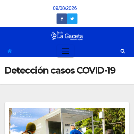
Saltar
09/08/2026
al
contenido
Detección casos COVID-19