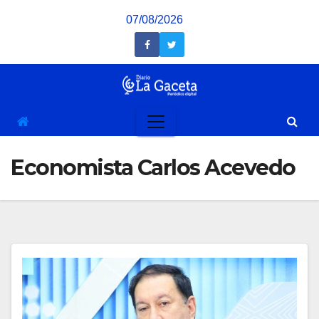
Saltar
07/08/2026
al
contenido
Economista Carlos Acevedo