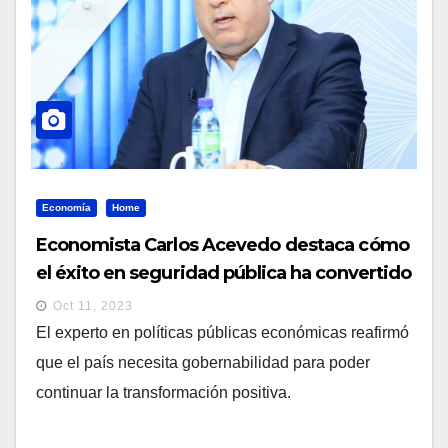
Economía
Home
Economista Carlos Acevedo destaca cómo
el éxito en seguridad pública ha convertido
al presidente Bukele en líder admirado en
Oct 11, 2023
América Latin
El experto en políticas públicas económicas reafirmó
que el país necesita gobernabilidad para poder
continuar la transformación positiva.