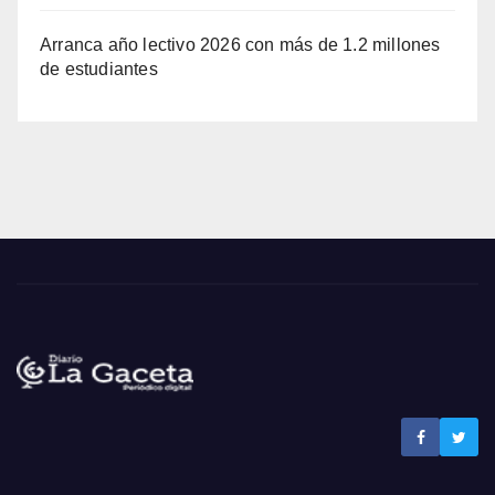
Arranca año lectivo 2026 con más de 1.2 millones
de estudiantes
Noticias La Gaceta
Noticias de El Salvador