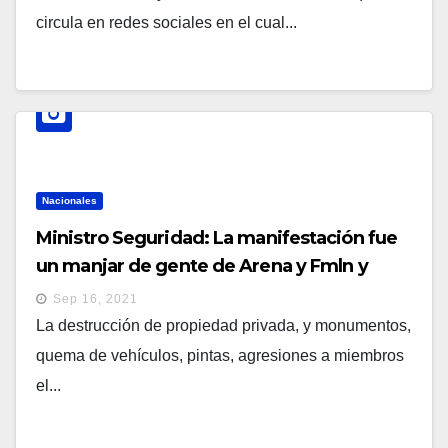
circula en redes sociales en el cual...
Nacionales
Ministro Seguridad: La manifestación fue
un manjar de gente de Arena y Fmln y
poderes fácticos apoyando
Sep 16, 2021
La destrucción de propiedad privada, y monumentos,
quema de vehículos, pintas, agresiones a miembros
el...