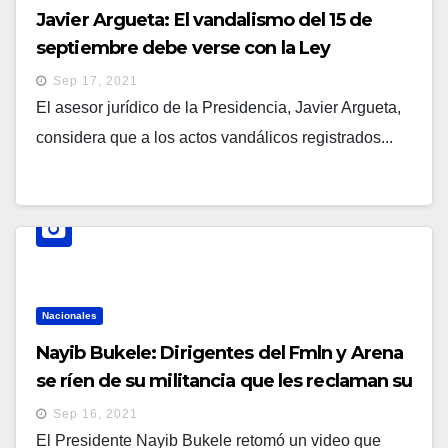
Javier Argueta: El vandalismo del 15 de
septiembre debe verse con la Ley
Antiterrorismo que castiga a los financistas
Sep 17, 2021
El asesor jurídico de la Presidencia, Javier Argueta,
considera que a los actos vandálicos registrados...
Nacionales
Nayib Bukele: Dirigentes del Fmln y Arena
se ríen de su militancia que les reclaman su
unión
Sep 16, 2021
El Presidente Nayib Bukele retomó un video que