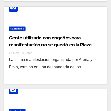
Nacionales
Gente utilizada con engaños para
manifestación no se quedó en la Plaza
Morazán y abandonó de inmediato la zona
Sep 15, 2021
en buses
La ínfima manifestación organizada por Arena y el
Fmln, terminó en una desbandada de los...