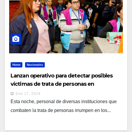
Home
Nacionales
Lanzan operativo para detectar posibles
víctimas de trata de personas en
alojamientos en San Salvador
Ene 17, 2024
Esta noche, personal de diversas instituciones que
combaten la trata de personas irrumpen en los...