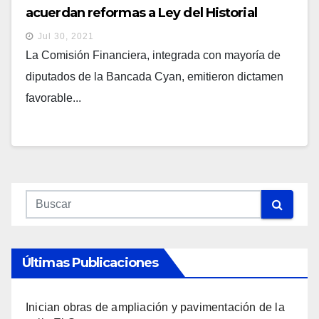
acuerdan reformas a Ley del Historial
Crediticio para proteger de abusos a
Jul 30, 2021
salvadoreños
La Comisión Financiera, integrada con mayoría de
diputados de la Bancada Cyan, emitieron dictamen
favorable...
Últimas Publicaciones
Inician obras de ampliación y pavimentación de la