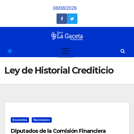
Saltar
08/08/2026
al
contenido
Ley de Historial Crediticio
Economía
Nacionales
Diputados de la Comisión Financiera