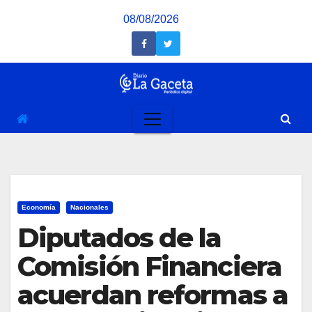
Saltar
08/08/2026
al
contenido
Economía
Nacionales
Diputados de la
Comisión Financiera
acuerdan reformas a