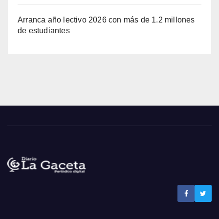
Arranca año lectivo 2026 con más de 1.2 millones
de estudiantes
Noticias La Gaceta
Noticias de El Salvador