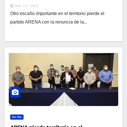
Libertad
Mar 15, 2022
Otro escaño importante en el territorio pierde el
partido ARENA con la renuncia de la...
Del Día