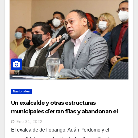
Nacionales
Un exalcalde y otras estructuras
municipales cierran filas y abandonan el
partido ARENA
Ene 31, 2022
El exalcalde de Ilopango, Adán Perdomo y el