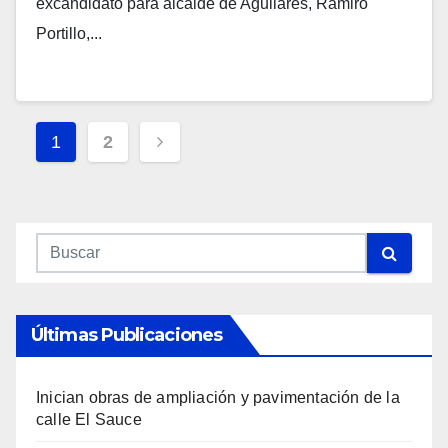
excandidato para alcalde de Aguilares, Ramiro
Portillo,...
Navegación
1
2
De
Entradas
Últimas Publicaciones
Inician obras de ampliación y pavimentación de la
calle El Sauce