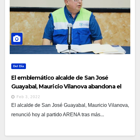
Del Día
El emblemático alcalde de San José
Guayabal, Mauricio Vilanova abandona el
partido ARENA
Feb 3, 2022
El alcalde de San José Guayabal, Mauricio Vilanova,
renunció hoy al partido ARENA tras más...