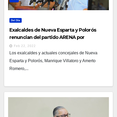
Del Día
Exalcaldes de Nueva Esparta y Polorós
renuncian del partido ARENA por
abandonar a la población
Feb 22, 2022
Los exalcaldes y actuales concejales de Nueva
Esparta y Polorós, Manrique Villatoro y Amerto
Romero,...