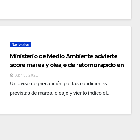
Nacionales
Ministerio de Medio Ambiente advierte
sobre marea y oleaje de retorno rápido en
la costa, desembocaduras ríos y esteros
Abr 3, 2021
Un aviso de precaución por las condiciones
previstas de marea, oleaje y viento indicó el...