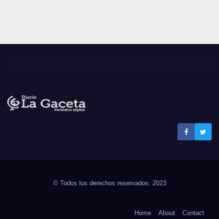
Noticias La Gaceta
Noticias de El Salvador
© Todos los derechos reservados. 2023
Home
About
Contact