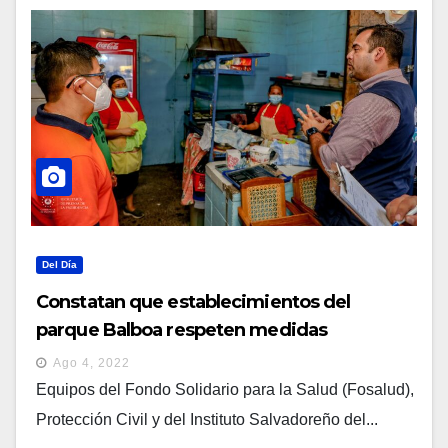
Del Día
Constatan que establecimientos del
parque Balboa respeten medidas
higiénicas
Ago 4, 2022
Equipos del Fondo Solidario para la Salud (Fosalud),
Protección Civil y del Instituto Salvadoreño del...