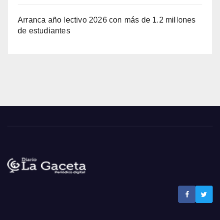
Arranca año lectivo 2026 con más de 1.2 millones
de estudiantes
Noticias La Gaceta
Noticias de El Salvador