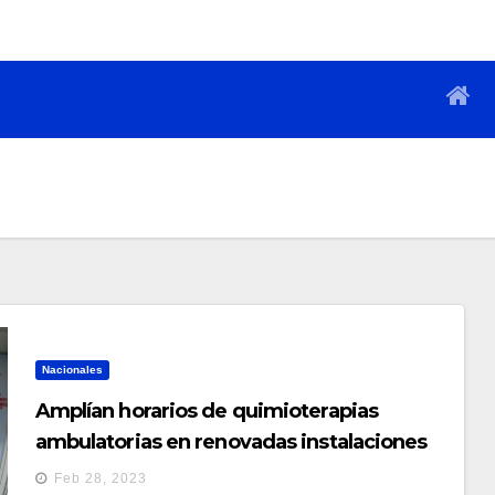
Nacionales
Amplían horarios de quimioterapias
ambulatorias en renovadas instalaciones
del Hospital de Oncología del Seguro
Feb 28, 2023