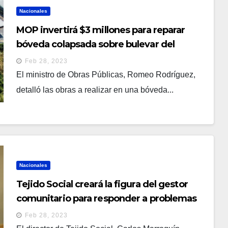
Nacionales
MOP invertirá $3 millones para reparar
bóveda colapsada sobre bulevar del
Ejército
Feb 28, 2023
El ministro de Obras Públicas, Romeo Rodríguez,
detalló las obras a realizar en una bóveda...
Nacionales
Tejido Social creará la figura del gestor
comunitario para responder a problemas
comunitarios
Feb 28, 2023