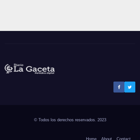
Noticias La Gaceta
Noticias de El Salvador
© Todos los derechos reservados. 2023
Home
About
Contact