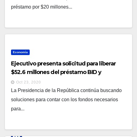
préstamo por $20 millones...
Economía
Ejecutivo presenta solicitud para liberar
$52.6 millones del préstamo BID y
continuar combate contra pandemia
Oct 23, 2020
La Presidencia de la República continúa buscando
soluciones para contar con los fondos necesarios
para...