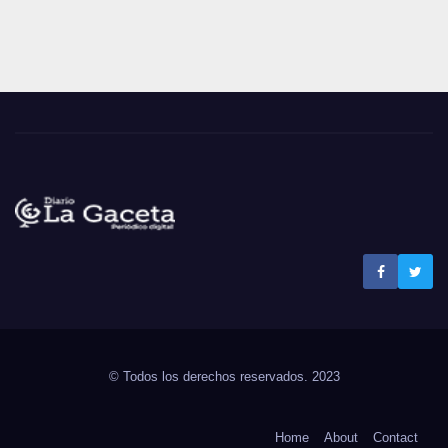
Noticias La Gaceta
Noticias de El Salvador
© Todos los derechos reservados. 2023
Home
About
Contact