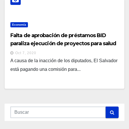
Economía
Falta de aprobación de préstamos BID
paraliza ejecución de proyectos para salud
pública y reactivación, además de
Oct 7, 2020
ocasionar costos al país
A causa de la inacción de los diputados, El Salvador
está pagando una comisión para...