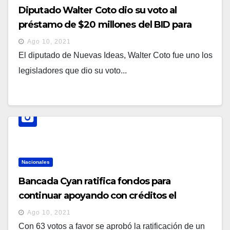
Diputado Walter Coto dio su voto al
préstamo de $20 millones del BID para
apoyar a los empresarios afectados por la
Ago 10, 2021
pandemia
El diputado de Nuevas Ideas, Walter Coto fue uno los
legisladores que dio su voto...
Nacionales
Bancada Cyan ratifica fondos para
continuar apoyando con créditos el
desarrollo de las micro y pequeñas
Ago 10, 2021
empresas
Con 63 votos a favor se aprobó la ratificación de un