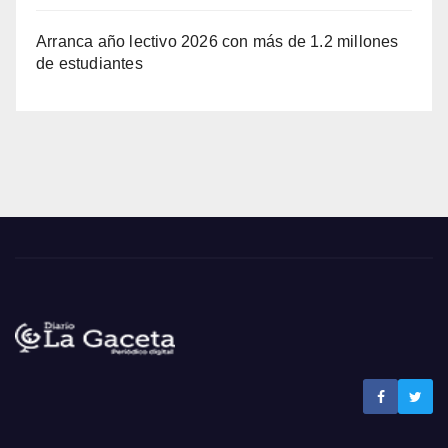
Arranca año lectivo 2026 con más de 1.2 millones
de estudiantes
Noticias La Gaceta
Noticias de El Salvador