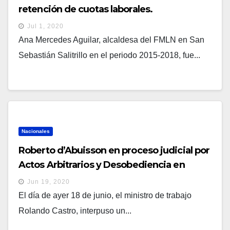
retención de cuotas laborales.
Jul 1, 2020
Ana Mercedes Aguilar, alcaldesa del FMLN en San
Sebastián Salitrillo en el periodo 2015-2018, fue...
Nacionales
Roberto d’Abuisson en proceso judicial por
Actos Arbitrarios y Desobediencia en
comuna tecleña.
Jun 19, 2020
El día de ayer 18 de junio, el ministro de trabajo
Rolando Castro, interpuso un...