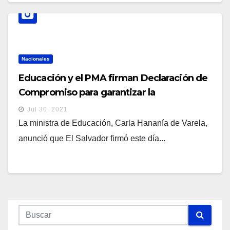
Nacionales
Educación y el PMA firman Declaración de
Compromiso para garantizar la
alimentación y nutrición a los estudiantes y
Jul 30, 2021
sus familias
La ministra de Educación, Carla Hananía de Varela,
anunció que El Salvador firmó este día...